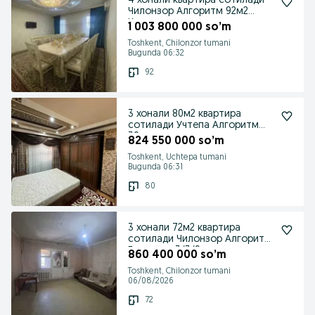
4 хонали квартира сотилади
Чилонзор Алгоритм 92м2
Капитал ремонт
1 003 800 000 so’m
Toshkent, Chilonzor tumani
Bugunda 06:32
92
3 хонали 80м2 квартира
сотилади Учтепа Алгоритм
30кв кап ремонт
824 550 000 so’m
Toshkent, Uchtepa tumani
Bugunda 06:31
80
3 хонали 72м2 квартира
сотилади Чилонзор Алгоритм
Гулистон 3/3/9
860 400 000 so’m
Toshkent, Chilonzor tumani
06/08/2026
72