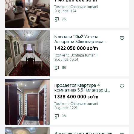
1 147 200 000 so’m
Toshkent, Chilonzor tumani
Bugunda 11:24
96
5 хонали 110м2 Учтепа
Алгоритм 30кв квартира
сотилади
1 422 050 000 so’m
Toshkent, Uchtepa tumani
Bugunda 08:51
110
Продается Квартира 4
комнатная 5.5 Чиланзар Ц
квартал
1 338 400 000 so’m
Toshkent, Chilonzor tumani
Bugunda 07:21
98