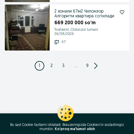
2 хонали 67м2 Чилонзор
Алгоритм квартира сотилади
669 200 000 so’m
Toshkent, Chilonzor tumani
06/08/2026
67
1
2
3
...
9
Bu sayt Cookie fayllarni ishlatadi. Brauzeringizda Cookies'ni sozlashingiz
mumkin.
Ko'proq ma'lumot olish