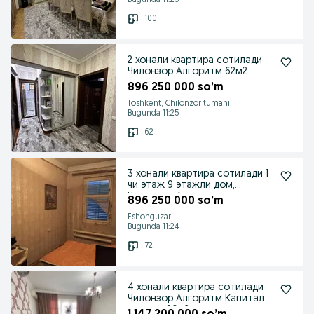
Bugunda 11:25
100
2 хонали квартира сотилади
Чилонзор Алгоритм 62м2
евроремонт
896 250 000 so’m
Toshkent, Chilonzor tumani
Bugunda 11:25
62
3 хонали квартира сотилади 1
чи этаж 9 этажли дом,
Чилонзор Алгоритм
896 250 000 so’m
Eshonguzar
Bugunda 11:24
72
4 хонали квартира сотилади
Чилонзор Алгоритм Капитал
ремонт 96м2