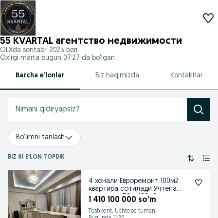
55 KVARTAL агентство недвижимости
OLXda
sentabr, 2023
beri
Oxirgi marta bugun 07:27 da bo'lgan
Barcha e’lonlar
Biz haqimizda
Kontaktlar
Bo'limni tanlash
BIZ 81 E'LON TOPDIK
4 хонали Евроремонт 100м2
квартира сотилади Учтепа
Алгоритм 30кв 100м2
1 410 100 000 so’m
Toshkent, Uchtepa tumani